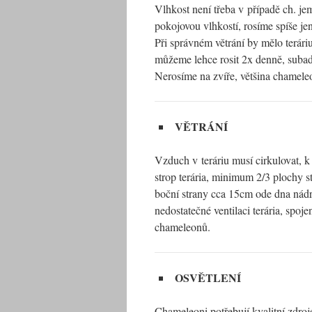
Vlhkost není třeba v případě ch. je
pokojovou vlhkostí, rosíme spíše jen
Při správném větrání by mělo terá
můžeme lehce rosit 2x denně, subad
Nerosíme na zvíře, většina chamele
VĚTRÁNÍ
Vzduch v teráriu musí cirkulovat, k 
strop terária, minimum 2/3 plochy s
boční strany cca 15cm ode dna nádrže
nedostatečné ventilaci terária, spo
chameleonů.
OSVĚTLENÍ
Chameleoni potřebují kvalitní zdro