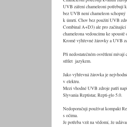
UVB záření chameleoni potřebují kvů
bez UVB není chameleon schopný vst
k úmrtí. Chov bez použití UVB zdr
Combinal A+D3) ale pro začínající
chameleona vedoucímu ke spoustě o
Kromě výhřevné žárovky a UVB zdroj
Při nedostatečném osvětlení mívají
střílet
jazykem.
Jako výhřevná žárovka je nejvhodně
v elektru.
Mezi vhodné UVB zdroje patří nap
Slyvania Reptistar, Repti-glo 5.0.
Nedoporučuji používat kompakt Rep
s očima.
Je potřeba vzít na vědomí, že udáv