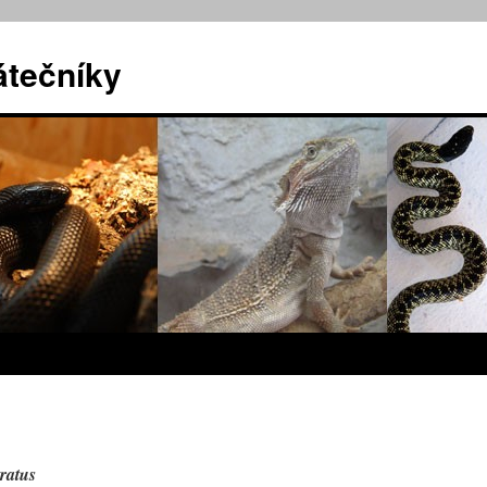
átečníky
ratus