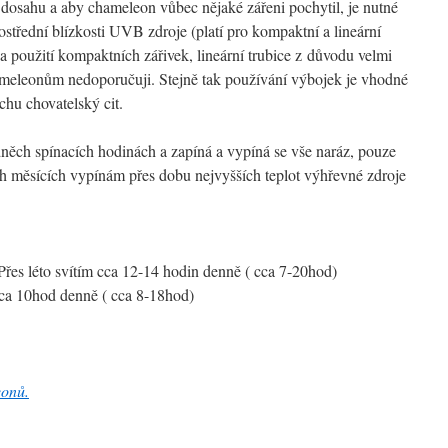
osahu a aby chameleon vůbec nějaké zářeni pochytil, je nutné
střední blízkosti UVB zdroje (platí pro kompaktní a lineární
a použití kompaktních zářivek, lineární trubice z důvodu velmi
eleonům nedoporučuji. Stejně tak používání výbojek je vhodné
chu chovatelský cit.
dněch spínacích hodinách a zapíná a vypíná se vše naráz, pouze
ch měsících vypínám přes dobu nejvyšších teplot výhřevné zdroje
Přes léto svítím cca 12-14 hodin denně ( cca 7-20hod)
cca 10hod denně ( cca 8-18hod)
eonů.