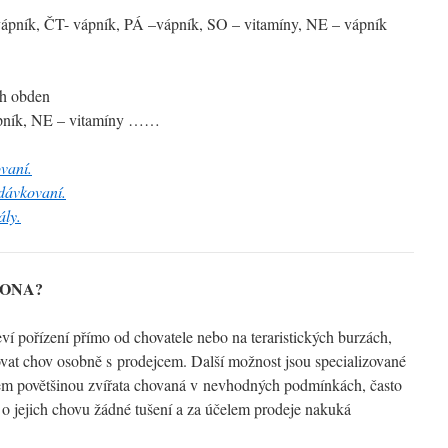
vápník, ČT- vápník, PÁ –vápník, SO – vitamíny, NE – vápník
ch obden
ápník, NE – vitamíny ……
vaní.
 dávkovaní.
ály.
EONA?
jeví pořízení přímo od chovatele nebo na teraristických burzách,
vat chov osobně s prodejcem. Další možnost jsou specializované
šem povětšinou zvířata chovaná v nevhodných podmínkách, často
 jejich chovu žádné tušení a za účelem prodeje nakuká