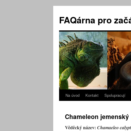
Přejít
k
FAQárna pro zač
obsahu
webu
Na úvod
Kontakt
Spolupracují
Chameleon jemenský
Věděcký název:
Chamaeleo calypt