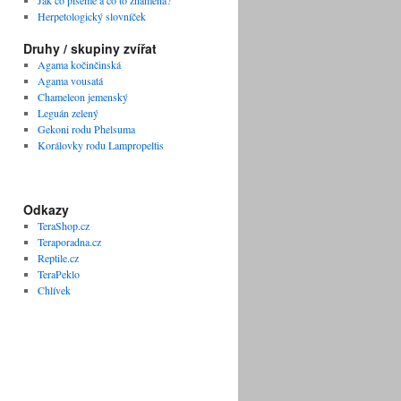
Jak co píšeme a co to znamená?
Herpetologický slovníček
Druhy / skupiny zvířat
Agama kočinčinská
Agama vousatá
Chameleon jemenský
Leguán zelený
Gekoni rodu Phelsuma
Korálovky rodu Lampropeltis
Odkazy
TeraShop.cz
Teraporadna.cz
Reptile.cz
TeraPeklo
Chlívek