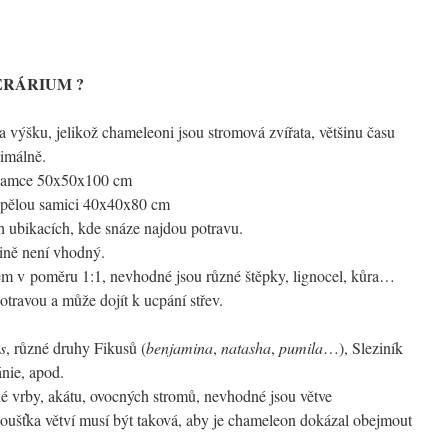
ERÁRIUM ?
 výšku, jelikož chameleoni jsou stromová zvířata, většinu času
nimálně.
 samce 50x50x100 cm
spělou samici 40x40x80 cm
 ubikacích, kde snáze najdou potravu.
ině není vhodný.
skem v poměru 1:1, nevhodné jsou různé štěpky, lignocel, kůra…
travou a může dojít k ucpání střev.
s
, různé druhy Fikusů (
benjamina
,
natasha
,
pumila
…), Sleziník
nie, apod.
né vrby, akátu, ovocných stromů, nevhodné jsou větve
Tloušťka větví musí být taková, aby je chameleon dokázal obejmout