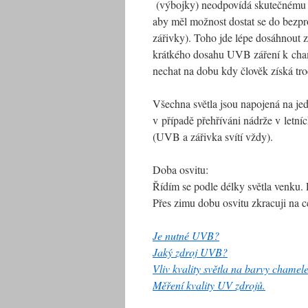
(výbojky) neodpovídá skutečnému d
aby měl možnost dostat se do bezpro
zářivky). Toho jde lépe dosáhnout z
krátkého dosahu UVB záření k cham
nechat na dobu kdy člověk získá tro
Všechna světla jsou napojená na je
v případě přehříváni nádrže v letní
(UVB a zářivka svítí vždy).
Doba osvitu:
Řídím se podle délky světla venku. 
Přes zimu dobu osvitu zkracuji na 
Je nutné UVB?
Jaký zdroj UVB?
V
liv kvality světla na barvy chamel
Měření kvality UV zdrojů.