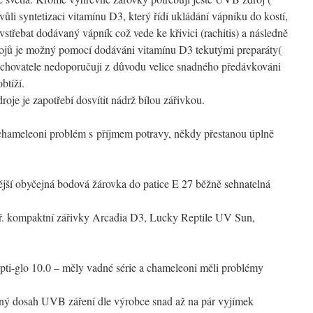
li syntetizaci vitamínu D3, který řídí ukládání vápníku do kostí,
řebat dodávaný vápník což vede ke křivici (rachitis) a následně
ojů je možný pomocí dodáváni vitamínu D3 tekutými preparáty(
 chovatele nedoporučuji z důvodu velice snadného předávkováni
btíží.
e je zapotřebí dosvítit nádrž bílou zářivkou.
 chameleoni problém s příjmem potravy, někdy přestanou úplně
jší obyčejná bodová žárovka do patice E 27 běžně sehnatelná
ř. kompaktní zářivky Arcadia D3, Lucky Reptile UV Sun,
ti-glo 10.0 – měly vadné série a chameleoni měli problémy
aný dosah UVB záření dle výrobce snad až na pár vyjímek