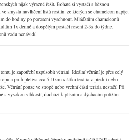
menských nijak výrazně řešit. Bohatě si vystačí s běžnou
 ve smyslu navlhčení listů rostlin, ze kterých se chameleon napije.
rium do hodiny po porosení vyschnout. Mláďatům chameleonů
ultům 1x denně a dospělým postačí rosení 2-3x do týdne.
onů vodu nenávidí.
tomu je zapotřebí uzpůsobit větráni. Ideální větrání je přes celý
tropu a pruh pletiva cca 5-10cm x šířka terária z přední nebo
. Větrání pouze ve stropě nebo vrchní části terária nestačí. Při
jené s vysokou vlhkostí, dochází k plísním a dýchacím potížím
je světla. Kromě výhřevné žárovky potřebuji ještě UVB zdroj (