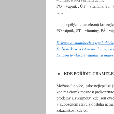
PO – vápník , ÚT – vitamíny, ST- 
……
– u dospělých chameleonů krmený
PO-vápník, ST – vitamíny, PÁ –v
Diskuse o vitamínech a jejich dávko
Další diskuse o vitamínech a jejich
Co jsou to vlastně vitamíny a miner
KDE POŘÍDIT CHAMEL
Možností je více,
jako nejlepší se 
kde má člověk možnost prokonzulto
prodejny a zverimexy, kde jsou ov
v zuboženém stavu a obsluha nemá o
zákazníkovi kde co.