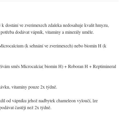
 k dostání ve zverimexech zdaleka nedosahuje kvalit hmyzu,
 potřeba dodávat vápník, vitamíny a minerály uměle.
icrocalcium (k sehnání ve zverimexech) nebo biomin H (k
užívám směs Microcalcia( biomin H) + Roboran H + Reptimineral
ávku, vitamíny pouze 2x týdně.
zdíl od vápníku jehož nadbytek chameleon vyloučí, lze
podávat častěji než 2x týdně.