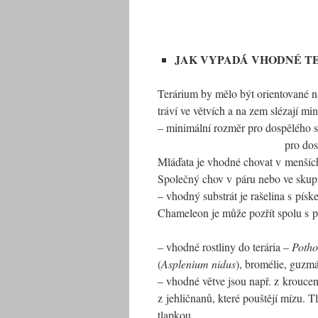
JAK VYPADÁ VHODNÉ T
Terárium by mělo být orientované na
tráví ve větvích a na zem slézají mi
– minimální rozměr pro dospělého
pro do
Mláďata je vhodné chovat v menších
Společný chov v páru nebo ve skup
– vhodný substrát je rašelina s pí
Chameleon je může pozřít spolu s po
– vhodné rostliny do terária –
Potho
(
Asplenium nidus
), bromélie, guzmá
– vhodné větve jsou např. z krouce
z jehličnanů, které pouštějí mízu. 
tlapkou.