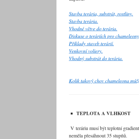
Stavba terária, substrát, rostliny.
Stavba terária.
Vhodné větve do terária.
Diskuse o teráriích pro chameleony
Příklady staveb terárií.
Venkovní voliery.
Vhodný substrát do terária.
Kolik takový chov chameleona může
TEPLOTA A VLHKOST
V teráriu musí být teplotní gradien
neměla přesáhnout 35 stupňů.