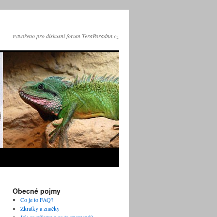
vytvořeno pro diskusní forum TeraPoradna.cz
Obecné pojmy
Co je to FAQ?
Zkratky a značky