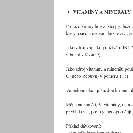
VITAMÍNY A MINERÁLY
Protože krmný hmyz ,který je běžně
kterým se chameleoni běžně živí, je
Jako zdroj vápníku používám JBL M
sehnaní v lékárně).
Jako zdroj vitamínů a minerálů po
C (nebo Reptivit) v poměru 1:1:1.
Vápníkem obaluji každou krmnou d
Mějte na paměti, že vitamíny, na ro
předávkovat, proto je nedoporučuji 
Příklad dávkovaní:
– u mláďat která krmím denně